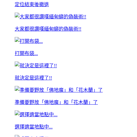
定位結束後撤退
大家都很讚嘆緬甸蟒的偽裝術!!
打開布袋...
就決定是這裡了!!
準備要野放「佛地魔」和「花木蘭」了
選擇適當地點中...