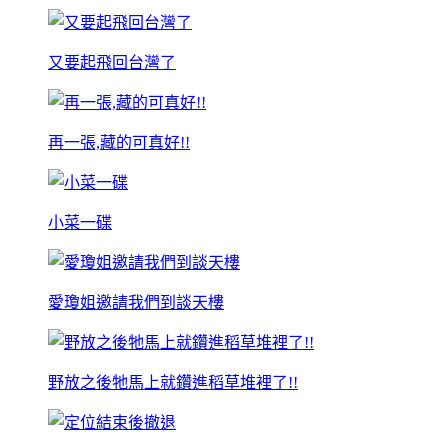
又要起飛回台灣了
再一張,藏的可真好!!
小菜一碟
愛瓊姐邀請我們到談天樓
野放之後牠馬上就鑽進稻草堆裡了!!