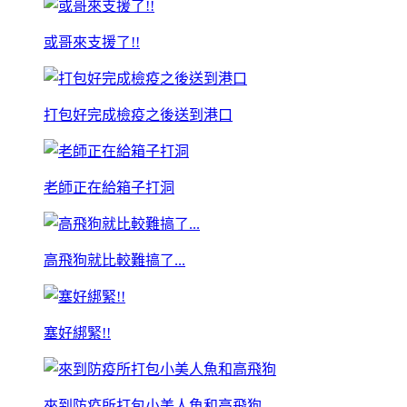
或哥來支援了!!
打包好完成檢疫之後送到港口
老師正在給箱子打洞
高飛狗就比較難搞了...
塞好綁緊!!
來到防疫所打包小美人魚和高飛狗