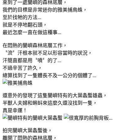
來到了一處蘭嶼的森林底層，
我們的目標是非常迷你的雅美捕鳥蛛，
至於找牠的方法...
就是不停地翻石頭，
最近怎麼一直在做這種事...
在悶熱的蘭嶼森林底層工作，
〝流〞汗根本就不足以形容當時的狀況，
汗簡直都是用〝噴〞的了...
不過辛苦了許久，
總算找到了一隻體長不及一公分的個體了...
還意外的發現了這隻蘭嶼特有的大葉螽蟴雄蟲，
半獸人夫婦和蝌蚪來這麼久還沒找到一隻，
真是幸運！
拍完蘭嶼大葉螽蟴後，
離開了悶熱的森林底層，