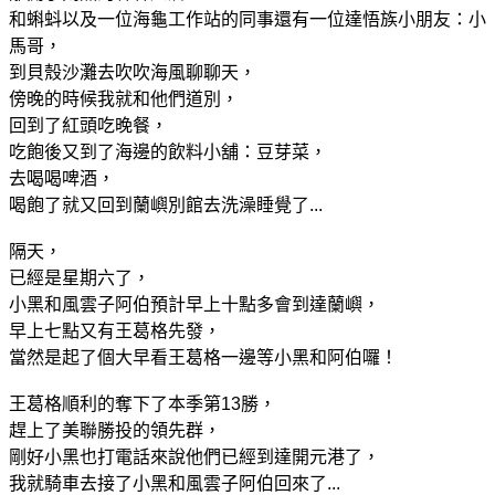
和蝌蚪以及一位海龜工作站的同事還有一位達悟族小朋友：小
馬哥，
到貝殼沙灘去吹吹海風聊聊天，
傍晚的時候我就和他們道別，
回到了紅頭吃晚餐，
吃飽後又到了海邊的飲料小舖：豆芽菜，
去喝喝啤酒，
喝飽了就又回到蘭嶼別館去洗澡睡覺了...
隔天，
已經是星期六了，
小黑和風雲子阿伯預計早上十點多會到達蘭嶼，
早上七點又有王葛格先發，
當然是起了個大早看王葛格一邊等小黑和阿伯囉！
王葛格順利的奪下了本季第13勝，
趕上了美聯勝投的領先群，
剛好小黑也打電話來說他們已經到達開元港了，
我就騎車去接了小黑和風雲子阿伯回來了...