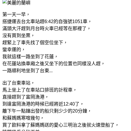
第一天一早，
搭捷運去台北車站趕6:42的自強號1051車，
滿頭大汗趕到月台時火車已經等在那裡了，
沒有買到坐票，
趕緊上了車先找了個空位坐下，
蠻幸運的，
我就這樣一路坐到了花蓮，
在花蓮站換車廂之後又坐下的位置也同樣沒人趕，
一路順利地坐到了台東...
出了台東車站，
馬上坐上了在車站口排班的計程車，
直接趕到了富岡漁港，
到達富岡漁港的時候已經將近12:40了，
離下午一點鐘出發的船只剩少少的20分鐘，
和蘇媽媽寒喧幾句，
買了飲料拿了蘇媽媽送的愛心三明治之後就火速登船了，