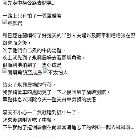
就先走中橫公路去閒晃...
一路上只有拍了一張軍艦岩
和已經在蘭嶼待了好幾天的半獸人夫婦以及阿平和嚕嚕米在野
銀會面之後，
吃了他們自己煮的牛肉湯麵，
晚上就先到了永興農場去看蘭嶼角鴞，
很順利地拍到了一隻亞成鳥
結束了永興農場的行程，
我就騎著車四處閒晃了一下之後回到了蘭嶼別館，
早點休息以消除今天一整天舟車勞頓的疲憊...
隔天不小心一口氣就睡到近中午了，
起來後到附近吃了中餐，
下午就約了這個暑假在蘭嶼當海龜志工的蝌蚪一起去逛逛囉...