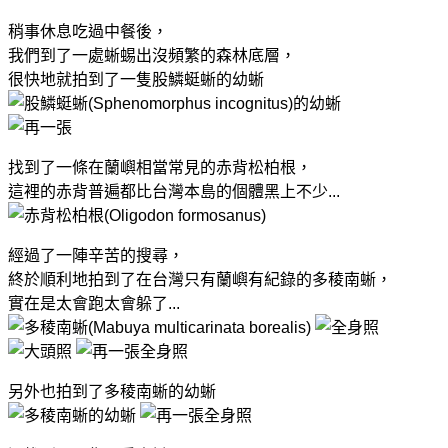
稍事休息吃過中餐後，
我們到了一處蜥蜴出沒頻繁的森林底層，
很快地就拍到了一隻股鱗蜓蜥的幼蜥
找到了一條在蘭嶼相當常見的赤背松柏根，
這裡的赤背普遍都比台灣本島的個體黑上不少...
經過了一陣辛苦的搜尋，
終於順利地拍到了在台灣只有蘭嶼有紀錄的多稜南蜥，
實在是太會跑太會躲了...
另外也拍到了多稜南蜥的幼蜥